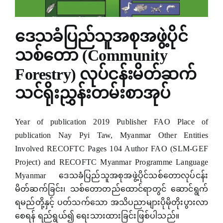
anel
anel
ဒေသခံပြည်သူအစုအဖွဲ့ပိုင်
anel
သစ်တော (Community
Forestry) လုပ်ငန်းမိတ်ဆက်
anel
သင်ရိုးညွှန်းတမ်းစာအုပ်
anel
anel
Year of publication 2019 Publisher FAO Place of
anel
publication Nay Pyi Taw, Myanmar Other Entities
Involved RECOFTC Pages 104 Author FAO (SLM-GEF
anel
Project) and RECOFTC Myanmar Programme Language
Myanmar ဒေသခံပြည်သူအစုအဖွဲ့ပိုင်သစ်တောလုပ်ငန်း
anel
မိတ်ဆက်ခြင်း၊ သစ်တောတည်ထောင်ရာတွင် ဆောင်ရွက်
anel
ရမည်တို့နှင့် ပတ်သက်သော အသိပညာများပိုမိုတိုးပွားလာ
စေရန် ရည်ရွယ်၍ ရေးသားထားခြင်းဖြစ်ပါသည်။
anel