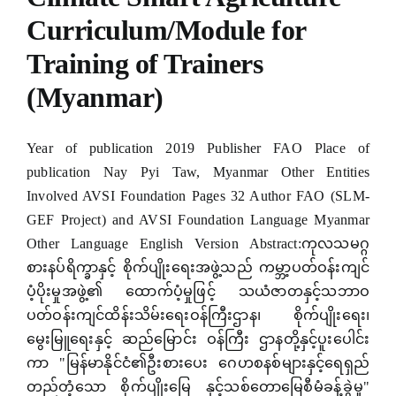
anel
Curriculum/Module for
anel
Training of Trainers
(Myanmar)
anel
anel
Year of publication 2019 Publisher FAO Place of
anel
publication Nay Pyi Taw, Myanmar Other Entities
Involved AVSI Foundation Pages 32 Author FAO (SLM-
anel
GEF Project) and AVSI Foundation Language Myanmar
Other Language English Version Abstract:ကုလသမဂ္ဂ
anel
စားနပ်ရိက္ခာနှင့် စိုက်ပျိုးရေးအဖွဲ့သည် ကမ္ဘာ့ပတ်ဝန်းကျင်
anel
ပံ့ပိုးမှုအဖွဲ့၏ ထောက်ပံ့မှုဖြင့် သယံဇာတနှင့်သဘာဝ
ပတ်ဝန်းကျင်ထိန်းသိမ်းရေးဝန်ကြီးဌာန၊ စိုက်ပျိုးရေး၊
anel
မွေးမြူရေးနှင့် ဆည်မြောင်း ဝန်ကြီး ဌာနတို့နှင့်ပူးပေါင်း
anel
ကာ "မြန်မာနိုင်ငံ၏ဦးစားပေး ဂေဟစနစ်များနှင့်ရေရှည်
တည်တံ့သော စိုက်ပျိုးမြေ နှင့်သစ်တောမြေစီမံခန့်ခွဲမှု"