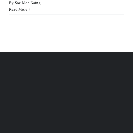
anel
By
Soe Moe Naing
Read More
anel
ink
tın al
anel
anel
anel