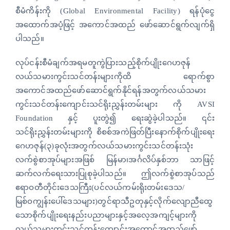
anel
စီမံကိန်းကို (Global Environmental Facility) ရန်ပုံငွေ
anel
အထောက်အပံ့ဖြင့် အကောင်အထည် ဖော်ဆောင်ရွက်လျက်ရှိ
ပါသည်။
anel
လုပ်ငန်းစီမံချက်အရမတူကွဲပြားသည့်စိုက်ပျိုးဂေဟဇုန်
လယ်သမားကွင်းသင်တန်းများကိုထိ ရောက်စွာ
အကောင်အထည်ဖော်ဆောင်ရွက်နိုင်ရန်အတွက်လယ်သမား
ကွင်းသင်တန်းကျောင်းသင်ရိုးညွှန်းတမ်းများ ကို AVSI
anel
Foundation နှင့် ပူးတွဲ၍ ရေးဆွဲခဲ့ပါသည်။ ၎င်း
သင်ရိုးညွှန်းတမ်းများကို စိစစ်အကဲဖြတ်ပြီးနောက်စိုက်ပျိုးရေး
ဂေဟဇုန်(၃)ခုလုံးအတွက်လယ်သမားကွင်းသင်တန်းသုံး
anel
လက်စွဲစာအုပ်များအဖြစ် မြန်မာ၊အင်္ဂလိပ်နှစ်ဘာ သာဖြင့်
ဆက်လက်ရေးသားပြုစုခဲ့ပါသည်။ ဤလက်စွဲစာအုပ်သည်
ဧရာဝတီတိုင်းဒေသကြီး(ပင်လယ်ကမ်းရိုးတမ်းဒေသ/
anel
မြစ်ဝကျွန်းပေါ်ဒေသများ)တွင်ရာသီဥတုနှင့်လိုက်လျောညီထွေ
သောစိုက်ပျိုးရေးနည်းပညာများနှင့်အလေ့အကျင့်များကို
anel
လယ်သမားကွင်းသင်တန်းကျောင်းအကောင်အထည်ဖော်