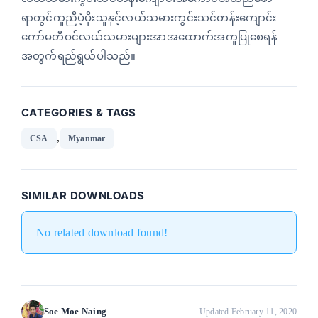
anel
ရာတွင်ကူညီပံ့ပိုးသူနှင့်လယ်သမားကွင်းသင်တန်းကျောင်း
ကော်မတီဝင်လယ်သမားများအာအထောက်အကူပြုစေရန်
အတွက်ရည်ရွယ်ပါသည်။
anel
CATEGORIES & TAGS
,
CSA
Myanmar
anel
anel
SIMILAR DOWNLOADS
anel
No related download found!
Soe Moe Naing
Updated February 11, 2020