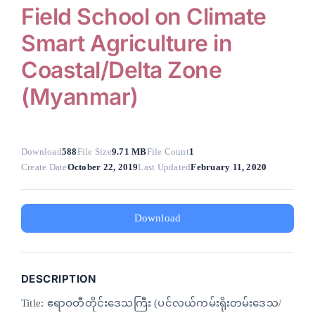
Field School on Climate
anel
Smart Agriculture in
tın al
Coastal/Delta Zone
tın al
(Myanmar)
anel
anel
Download
588
File Size
9.71 MB
File Count
1
Create Date
October 22, 2019
Last Updated
February 11, 2020
anel
anel
Download
anel
anel
DESCRIPTION
anel
Title: ဧရာဝတီတိုင်းဒေသကြီး (ပင်လယ်ကမ်းရိုးတမ်းဒေသ/