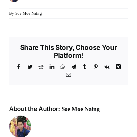
anel
By
Soe Moe Naing
anel
Share This Story, Choose Your
Platform!
nk
Facebook
Twitter
Reddit
LinkedIn
WhatsApp
Telegram
Tumblr
Pinterest
Vk
Xing
Email
tın al
anel
About the Author:
Soe Moe Naing
anel
anel