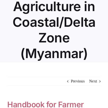
Agriculture in
anel
anel
Coastal/Delta
anel
Zone
anel
anel
(Myanmar)
anel
anel
anel
Previous
Next
anel
anel
Handbook for Farmer
anel