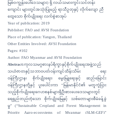
မြစ်ဝကျွန်းပေါ်ဒေသများ) ရှိ လယ်သမားကွင်းသင်တန်း
anel
ကျောင်း များတွင်အသုံးပြုမည့် ရာသီဥတုနှင့် လိုက်လျော ညီ
anel
ထွေသော စိုက်ပျိုးရေး လက်စွဲစာအုပ်
Year of publication:
2019
anel
Publisher:
FAO and AVSI Foundation
Place of publication:
Yangon, Thailand
anel
Other Entities Involved:
AVSI Foundation
anel
Pages:
#102
Author:
FAO Myanmar and AVSI Foundation
anel
Abstract:
ကုလသမဂ္ဂစားနပ်ရိက္ခာနှင့်စိုက်ပျိုးရေးအဖွဲ့သည်
anel
သယံဇာတနှင့်သဘာဝပတ်ဝန်းကျင်ထိန်းသိမ်း ရေး
ဝန်ကြီးဌာန၊ စိုက်ပျိုးရေး၊ မွေးမြူရေးနှင့် ဆည်မြောင်း
anel
ဝန်ကြီးဌာနတို့နှင့် ပူးပေါင်းကာ “မြန်မာနိုင်ငံ၏ မတူကွဲပြား
သည့်စိုက်ပျိုးရေးဂေဟစနစ်များရှိဦးစားပေးဒေသများတွင်
anel
ရေရှည်တည်တံ့သော စိုက်ပျိုးမြေနှင့် သစ်တောများစီမံခန့်ခွဲ
anel
မှု” (“Sustainable Cropland and Forest Management in
Priority Agro-ecosystems of Myanmar (SLM-GEF)”