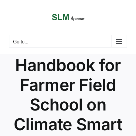
Skip
anel
to
content
anel
ketleri
Go to...
Handbook for
Farmer Field
School on
anel
anel
Climate Smart
anel