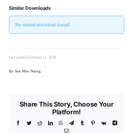
Similar Downloads
nel
nel
No related download found!
nel
nel
Last updated February 11, 2020
nel
By
Soe Moe Naing
nel
nel
nel
Share This Story, Choose Your
Platform!
nel
Facebook
Twitter
Reddit
LinkedIn
WhatsApp
Telegram
Tumblr
Pinterest
Vk
Xing
Email