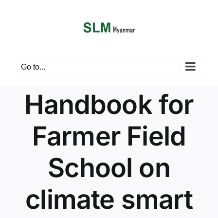
Skip
nel
to
content
nel
etleri
Go to...
Handbook for
Farmer Field
School on
nel
nel
climate smart
nel