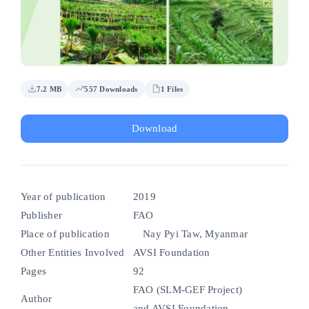
nel
nel
nel
7.2 MB
557 Downloads
1 Files
Download
nel
Year of publication
2019
nel
Publisher
FAO
Place of publication
Nay Pyi Taw, Myanmar
Other Entities Involved
AVSI Foundation
nel
Pages
92
FAO (SLM-GEF Project)
nel
Author
and AVSI Foundation