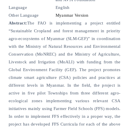
nel
Language
English
Other Language
Myanmar Version
Abstract:
The FAO is implementing a project entitled
“Sustainable Cropland and forest management in priority
agro-ecosystems of Myanmar (SLM-GEF)” in coordination
nel
with the Ministry of Natural Resources and Environmental
Conservation (MoNREC) and the Ministry of Agriculture,
nel
Livestock and Irrigation (MoALI) with funding from the
nel
Global Environment Facility (GEF). The project promotes
climate smart agriculture (CSA) policies and practices at
nel
different levels in Myanmar. In the field, the project is
active in five pilot Townships from three different agro-
ecological zones implementing various relevant CSA
initiatives mainly using Farmer Field Schools (FFS) models.
In order to implement FFS effectively in a proper way, the
project has developed FFS Curricula for each of the above