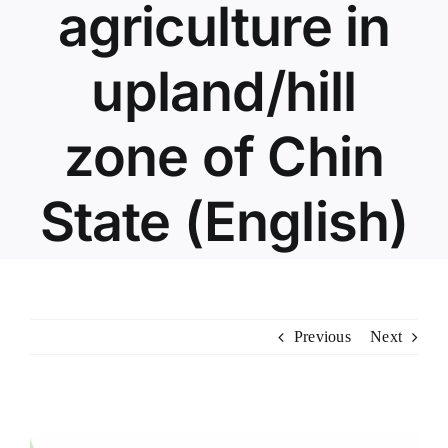
agriculture in
nel
nel
upland/hill
nel
zone of Chin
nel
nel
State (English)
nel
nel
nel
Previous
Next
nel
nel
View
nel