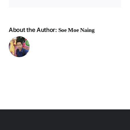
nel
nel
About the Author:
nel
Soe Moe Naing
nel
nel
nel
nel
nel
nel
nel
nel