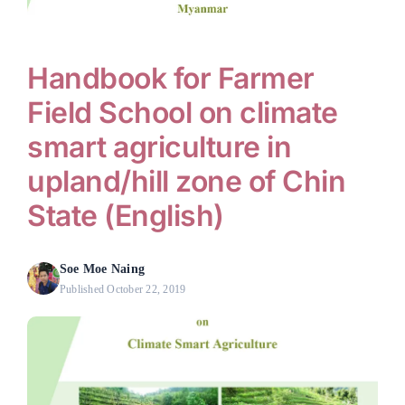
nel
nel
Handbook for Farmer
nel
Field School on climate
nel
smart agriculture in
upland/hill zone of Chin
nel
State (English)
nel
nel
Soe Moe Naing
nel
Published October 22, 2019
nel
nel