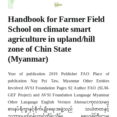
Hacklink panel
Hacklink panel
Handbook for Farmer Field
Hacklink panel
School on climate smart
agriculture in upland/hill
Hacklink panel
zone of Chin State
Hacklink panel
(Myanmar)
Hacklink panel
Hacklink panel
Year of publication 2019 Publisher FAO Place of
publication Nay Pyi Taw, Myanmar Other Entities
Hacklink panel
Involved AVSI Foundation Pages 92 Author FAO (SLM-
Hacklink panel
GEF Project) and AVSI Foundation Language Myanmar
Other Language English Version Abstract:ကုလသမဂ္ဂ
Hacklink panel
စားနပ်ရိက္ခာနှင့်စိုက်ပျိုးရေးအဖွဲ့သည် သယံဇာတနှင့်
Hacklink panel
သဘာဝပတ်ဝန်းကျင်ထိန်းသိမ်း ရေးဝန်ကြီးဌာန၊