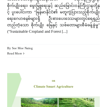
စိုက်ပျိုးရေး၊ မွေးမြူရေးနှင့် ဆည်မြောင်းဝန်ကြီးဌာနတို့နှ
Hacklink panel
င့် ပူးပေါင်းကာ “မြန်မာနိုင်ငံ၏ မတူကွဲပြားသည့်စိုက်ပျိုး
ရေးဂေဟစနစ်များရှိ ဦးစားပေးဒေသများတွင်ရေရှည်
Hacklink satın al
တည်တံ့သော စိုက်ပျိုး မြေနှင့် သစ်တောများစီမံခန့်ခွဲမှု”
Hacklink satın al
(“Sustainable Cropland and Forest [...]
Hacklink panel
By
Soe Moe Naing
Hacklink panel
Read More
Hacklink panel
Hacklink panel
Hacklink panel
Hacklink panel
Hacklink panel