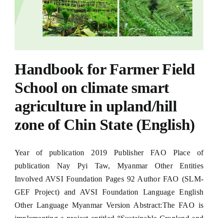
Hacklink panel
Hacklink panel
Hacklink panel
Handbook for Farmer Field
Hacklink panel
School on climate smart
Hacklink panel
agriculture in upland/hill
Hacklink panel
zone of Chin State (English)
Hacklink panel
Year of publication 2019 Publisher FAO Place of
Hacklink panel
publication Nay Pyi Taw, Myanmar Other Entities
Hacklink panel
Involved AVSI Foundation Pages 92 Author FAO (SLM-
GEF Project) and AVSI Foundation Language English
Hacklink panel
Other Language Myanmar Version Abstract:The FAO is