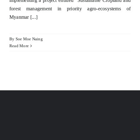
implementing a project entitled “Sustainable Cropland and
Hacklink panel
forest management in priority agro-ecosystems of
Hacklink panel
Myanmar [...]
Hacklink panel
By
Soe Moe Naing
Illuminati
Read More
Hacklink
Hacklink Panel
Hacklink
Hacklink Panel
Masal oku
Hacklink Panel
Hacklink Panel