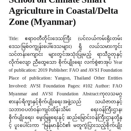
Agriculture in Coastal/Delta
Zone (Myanmar)
Title: ဧရာဝတီတိုင်းဒေသကြီး (ပင်လယ်ကမ်းရိုးတမ်း
ဒေသ/မြစ်ဝကျွန်းပေါ်ဒေသများ) ရှိ လယ်သမားကွင်း
သင်တန်းကျောင်း များတွင်အသုံးပြုမည့် ရာသီဥတုနှင့်
လိုက်လျော ညီထွေသော စိုက်ပျိုးရေး လက်စွဲစာအုပ် Year
of publication: 2019 Publisher: FAO and AVSI Foundation
Place of publication: Yangon, Thailand Other Entities
Involved: AVSI Foundation Pages: #102 Author: FAO
Myanmar and AVSI Foundation Abstract:ကုလသမဂ္ဂ
စားနပ်ရိက္ခာနှင့်စိုက်ပျိုးရေးအဖွဲ့သည် သယံဇာတနှင့်
သဘာဝပတ်ဝန်းကျင်ထိန်းသိမ်း ရေးဝန်ကြီးဌာန၊
စိုက်ပျိုးရေး၊ မွေးမြူရေးနှင့် ဆည်မြောင်းဝန်ကြီးဌာနတို့နှ
င့် ပူးပေါင်းကာ “မြန်မာနိုင်ငံ၏ မတူကွဲပြားသည့်စိုက်ပျိုး