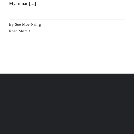
Myanmar [...]
By
Soe Moe Naing
Read More
iş