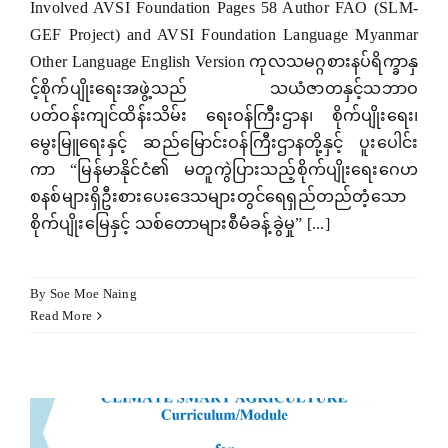
Involved AVSI Foundation Pages 58 Author FAO (SLM-
GEF Project) and AVSI Foundation Language Myanmar
Other Language English Version ကုလသမဂ္ဂစားနပ်ရိက္ခာနှ
င့်စိုက်ပျိုးရေးအဖွဲ့သည် သယံဇာတနှင့်သဘာဝ
ပတ်ဝန်းကျင်ထိန်းသိမ်း ရေးဝန်ကြီးဌာန၊ စိုက်ပျိုးရေး၊
မွေးမြူရေးနှင့် ဆည်မြောင်းဝန်ကြီးဌာနတို့နှင့် ပူးပေါင်း
ကာ “မြန်မာနိုင်ငံ၏ မတူကွဲပြားသည့်စိုက်ပျိုးရေးဂေဟ
စနစ်များရှိဦးစားပေးဒေသများတွင်ရေရှည်တည်တံ့သော
စိုက်ပျိုးမြေနှင့် သစ်တောများစီမံခန့်ခွဲမှု” [...]
By
Soe Moe Naing
Read More