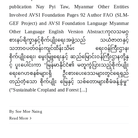
publication Nay Pyi Taw, Myanmar Other Entities
Involved AVSI Foundation Pages 92 Author FAO (SLM-
GEF Project) and AVSI Foundation Language Myanmar
Other Language English Version Abstract:ကုလသမဂ္ဂ
စားနပ်ရိက္ခာနှင့်စိုက်ပျိုးရေးအဖွဲ့သည် သယံဇာတနှင့်
သဘာဝပတ်ဝန်းကျင်ထိန်းသိမ်း ရေးဝန်ကြီးဌာန၊
စိုက်ပျိုးရေး၊ မွေးမြူရေးနှင့် ဆည်မြောင်းဝန်ကြီးဌာနတို့နှ
င့် ပူးပေါင်းကာ “မြန်မာနိုင်ငံ၏ မတူကွဲပြားသည့်စိုက်ပျိုး
ရေးဂေဟစနစ်များရှိ ဦးစားပေးဒေသများတွင်ရေရှည်
တည်တံ့သော စိုက်ပျိုး မြေနှင့် သစ်တောများစီမံခန့်ခွဲမှု”
(“Sustainable Cropland and Forest [...]
By
Soe Moe Naing
Read More